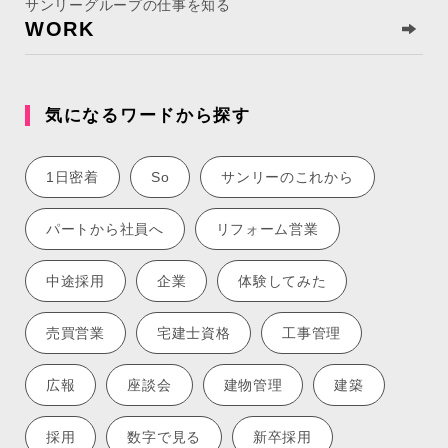
サンリーグループの仕事を知る
WORK
気になるワードから探す
1日密着
So
サンリーのこれから
パートから社員へ
リフォーム営業
中途採用
企業
体験してみた
売買営業
宅建士資格
工事管理
広報
座談会
建物管理
建築
採用
数字で見る
新卒採用