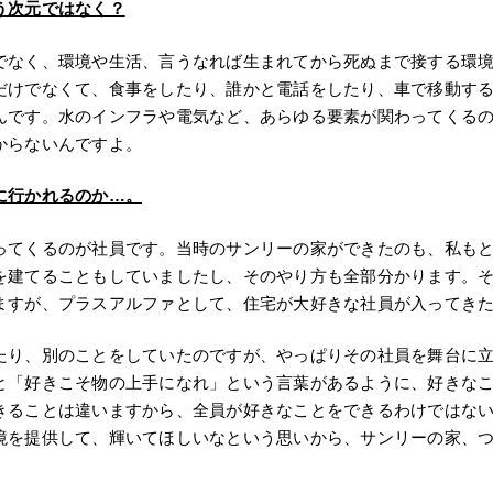
う次元ではなく？
でなく、環境や生活、言うなれば生まれてから死ぬまで接する環
だけでなくて、食事をしたり、誰かと電話をしたり、車で移動す
んです。水のインフラや電気など、あらゆる要素が関わってくる
からないんですよ。
に行かれるのか…。
ってくるのが社員です。当時のサンリーの家ができたのも、私もと
を建てることもしていましたし、そのやり方も全部分かります。
ますが、プラスアルファとして、住宅が大好きな社員が入ってき
たり、別のことをしていたのですが、やっぱりその社員を舞台に
と「好きこそ物の上手になれ」という言葉があるように、好きな
きることは違いますから、全員が好きなことをできるわけではな
境を提供して、輝いてほしいなという思いから、サンリーの家、