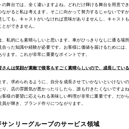
トの舞台では、全く違いますよね。どれだけ輝ける舞台を用意で
つながると私は考えます。そこに向かって努力するじゃないです
意しても、キャストがいなければ意味がありませんし、キャスト
ことができません。
は、私的にも素晴らしいと思います。車がひっきりなしに通る場
見合った知識や経験が必要です。お客様に価値を届けるためには
あります。これが非常に重要なポイントです。
皆さんは笑顔が素敵で接客もすごく素晴らしいので、成長してい
ます。求められるように、自分を成長させていかないといけない
たり、店の雰囲気が悪かったりしたら、誰も行きたくないですよ
お客様の要望に応えられる美味しい料理が非常に重要です。だか
社員が輝き、ブランド作りにつながります。
がサンリーグループのサービス領域