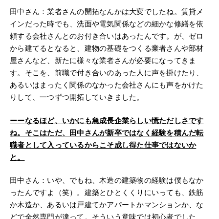
田中さん：業者さんの開拓なんかは大変でしたね。賃貸メ
インだった時でも、洗面や電気関係などの細かな修繕を依
頼する会社さんとのお付き合いはあったんです。が、ゼロ
から建てるとなると、建物の基礎をつくる業者さんや部材
屋さんなど、新たに様々な業者さんが必要になってきま
す。そこを、前職で付き合いのあった人に声を掛けたり、
あるいはまったく関係のなかった会社さんにも声をかけた
りして、一つずつ開拓していきました。
ーー
なるほど、いかにも急成長企業らしい慌ただしさです
ね。そこはただ、田中さんが新卒ではなく経験を積んだ転
職者として入っているからこそ成し得た仕事ではないか
と。
田中さん：いや、でもね、木造の建築物の経験は僕もなか
ったんですよ（笑）。建築とひとくくりにいっても、鉄筋
か木造か、あるいは戸建てかアパートかマンションか、な
どで全然専門が違って。そういう意味では初心者でした