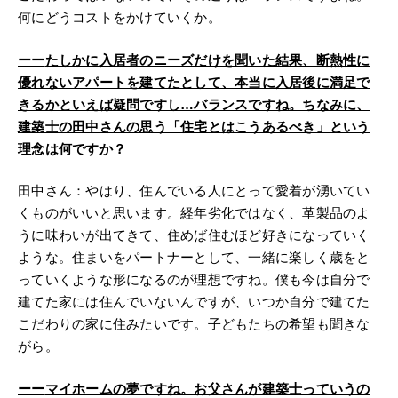
何にどうコストをかけていくか。
ーー
たしかに入居者のニーズだけを聞いた結果、断熱性に
優れないアパートを建てたとして、本当に入居後に満足で
きるかといえば疑問ですし…バランスですね。ちなみに、
建築士の田中さんの思う「住宅とはこうあるべき」という
理念は何ですか？
田中さん：やはり、住んでいる人にとって愛着が湧いてい
くものがいいと思います。経年劣化ではなく、革製品のよ
うに味わいが出てきて、住めば住むほど好きになっていく
ような。住まいをパートナーとして、一緒に楽しく歳をと
っていくような形になるのが理想ですね。僕も今は自分で
建てた家には住んでいないんですが、いつか自分で建てた
こだわりの家に住みたいです。子どもたちの希望も聞きな
がら。
ーー
マイホームの夢ですね。お父さんが建築士っていうの