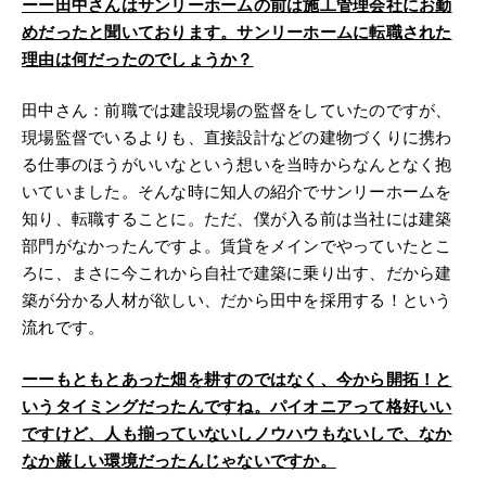
ーー
田中さんはサンリーホームの前は施工管理会社にお勤
めだったと聞いております。サンリーホームに転職された
理由は何だったのでしょうか？
田中さん：前職では建設現場の監督をしていたのですが、
現場監督でいるよりも、直接設計などの建物づくりに携わ
る仕事のほうがいいなという想いを当時からなんとなく抱
いていました。そんな時に知人の紹介でサンリーホームを
知り、転職することに。ただ、僕が入る前は当社には建築
部門がなかったんですよ。賃貸をメインでやっていたとこ
ろに、まさに今これから自社で建築に乗り出す、だから建
築が分かる人材が欲しい、だから田中を採用する！という
流れです。
ーー
もともとあった畑を耕すのではなく、今から開拓！と
いうタイミングだったんですね。パイオニアって格好いい
ですけど、人も揃っていないしノウハウもないしで、なか
なか厳しい環境だったんじゃないですか。