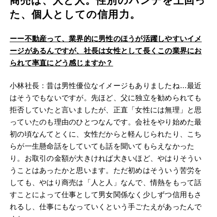
商売は、人と人。性別のハンデを上回っ
た、個人としての信用力。
ーー
不動産って、業界的に男性のほうが活躍しやすいイメ
ージがあるんですが、社長は女性として長くこの業界にお
られて率直にどう感じますか？
小林社長：昔は男性優位なイメージもありましたね…最近
はそうでもないですが。先ほど、父に独立を勧められても
拒否していたと言いましたが、正直「女性には無理」と思
っていたのも理由のひとつなんです。会社をやり始めた最
初の頃なんてとくに、女性だからと軽んじられたり、こち
らが一生懸命話をしていても話を聞いてもらえなかった
り。お取引の金額が大きければ大きいほど、やはりそうい
うことはあったかと思います。ただ初めはそういう苦労を
しても、やはり商売は「人と人」なんで、情熱をもって話
すことによって仕事として男女関係なく少しずつ信用もさ
れるし、仕事にもなっていくという手ごたえがあったんで