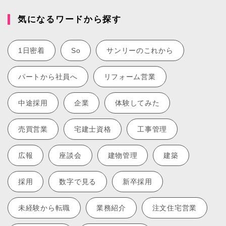
気になるワードから探す
1日密着
So
サンリーのこれから
パートから社員へ
リフォーム営業
中途採用
企業
体験してみた
売買営業
宅建士資格
工事管理
広報
座談会
建物管理
建築
採用
数字で見る
新卒採用
未経験から転職
業務紹介
注文住宅営業