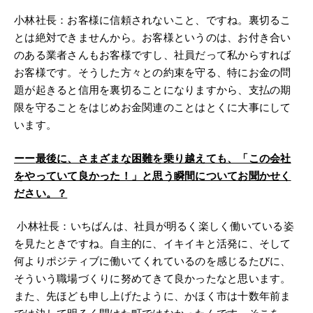
小林社長：お客様に信頼されないこと、ですね。裏切るこ
とは絶対できませんから。お客様というのは、お付き合い
のある業者さんもお客様ですし、社員だって私からすれば
お客様です。そうした方々との約束を守る、特にお金の問
題が起きると信用を裏切ることになりますから、支払の期
限を守ることをはじめお金関連のことはとくに大事にして
います。
ーー
最後に、さまざまな困難を乗り越えても、「この会社
をやっていて良かった！」と思う瞬間についてお聞かせく
ださい。？
小林社長：いちばんは、社員が明るく楽しく働いている姿
を見たときですね。自主的に、イキイキと活発に、そして
何よりポジティブに働いてくれているのを感じるたびに、
そういう職場づくりに努めてきて良かったなと思います。
また、先ほども申し上げたように、かほく市は十数年前ま