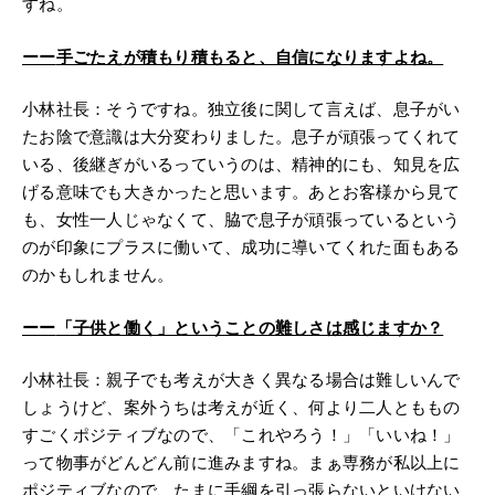
すね。
ーー
手ごたえが積もり積もると、自信になりますよね。
小林社長：そうですね。独立後に関して言えば、息子がい
たお陰で意識は大分変わりました。息子が頑張ってくれて
いる、後継ぎがいるっていうのは、精神的にも、知見を広
げる意味でも大きかったと思います。あとお客様から見て
も、女性一人じゃなくて、脇で息子が頑張っているという
のが印象にプラスに働いて、成功に導いてくれた面もある
のかもしれません。
ーー
「子供と働く」ということの難しさは感じますか？
小林社長：親子でも考えが大きく異なる場合は難しいんで
しょうけど、案外うちは考えが近く、何より二人とももの
すごくポジティブなので、「これやろう！」「いいね！」
って物事がどんどん前に進みますね。まぁ専務が私以上に
ポジティブなので、たまに手綱を引っ張らないといけない