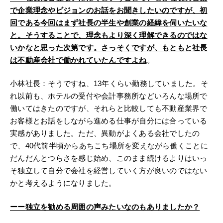
で企業理念やビジョンのお話をお聞きしたいのですが、初
回である今回はまず社長の半生や創業の経緯を伺いたいな
と。そうすることで、理念もより深く理解できるのではな
いかなと思った次第です。さっそくですが、もともと社長
は不動産会社で働かれていたんですよね
。
小林社長：そうですね、13年くらい勤務していました。そ
れ以前も、ホテルの受付や会計事務所などいろんな場所で
働いてはきたのですが、それらと比較しても不動産業界で
お客様とお話をしながら進める仕事が自分には合っている
実感がありました。ただ、異動がよくある会社でしたの
で、40代前半頃からあちこち場所を変えながら働くことに
だんだんとつらさを感じ始め、このまま続けるよりはいっ
そ独立して自分で会社を経営していく方が良いのではない
かと考えるようになりました。
ーー
独立を勧める周囲の声みたいなのもありましたか？